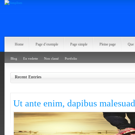
Home
Page d’exemple
Page simple
Pleine page
Que f
Blog
En vedette
Non classé
Portfolio
Recent Entries
Ut ante enim, dapibus malesua