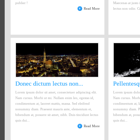
publier !
Maecenas at justo 
Read More
lectus non odio. Cr
Donec dictum lectus non...
Pellentesq
Lorem ipsum dolor sit amet, consectetuer adipiscing elit.
Lorem ipsum dolor 
Nam cursus. Morbi ut mi. Nullam enim leo, egestas id,
Nam cursus. Morbi 
condimentum at, laoreet mattis, massa. Sed eleifend
condimentum at, la
nonummy diam. Praesent mauris ante, elementum et,
nonummy diam. Pra
bibendum at, posuere sit amet, nibh. Duis tincidunt lectus
bibendum at, posue
quis dui...
quis dui...
Read More