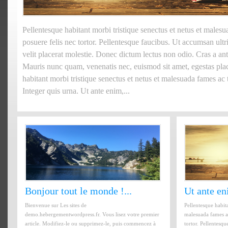
Pellentesque habitant morbi tristique senectus et netus et malesu
posuere felis nec tortor. Pellentesque faucibus. Ut accumsan ultri
velit placerat molestie. Donec dictum lectus non odio. Cras a ant
Mauris nunc quam, venenatis nec, euismod sit amet, egestas place
habitant morbi tristique senectus et netus et malesuada fames ac tu
Integer quis urna. Ut ante enim,...
Bonjour tout le monde !...
Ut ante en
Bienvenue sur Les sites de
Pellentesque habita
demo.hebergementwordpress.fr. Vous lisez votre premier
malesuada fames ac
article. Modifiez-le ou supprimez-le, puis commencez à
tortor. Pellentesqu