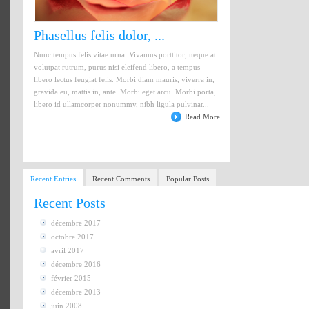
Phasellus felis dolor, ...
Nunc tempus felis vitae urna. Vivamus porttitor, neque at
volutpat rutrum, purus nisi eleifend libero, a tempus
libero lectus feugiat felis. Morbi diam mauris, viverra in,
gravida eu, mattis in, ante. Morbi eget arcu. Morbi porta,
libero id ullamcorper nonummy, nibh ligula pulvinar...
Read More
Recent Entries
Recent Comments
Popular Posts
Recent Posts
décembre 2017
octobre 2017
avril 2017
décembre 2016
février 2015
décembre 2013
juin 2008