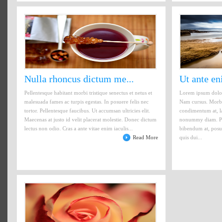
Nulla rhoncus dictum me...
Ut ante en
Pellentesque habitant morbi tristique senectus et netus et
Lorem ipsum dolor 
malesuada fames ac turpis egestas. In posuere felis nec
Nam cursus. Morbi 
tortor. Pellentesque faucibus. Ut accumsan ultricies elit.
condimentum at, la
Maecenas at justo id velit placerat molestie. Donec dictum
nonummy diam. Pra
lectus non odio. Cras a ante vitae enim iaculis...
bibendum at, posue
Read More
quis dui...