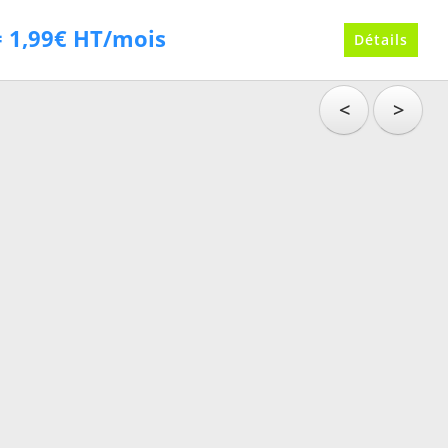
 1,99€ HT/mois
Détails
<
>